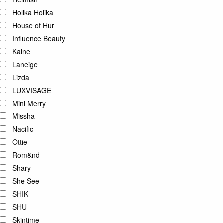
Holika Holika
House of Hur
Influence Beauty
Kaine
Laneige
Lizda
LUXVISAGE
Mini Merry
Missha
Nacific
Ottie
Rom&nd
Shary
She See
SHIK
SHU
Skintime