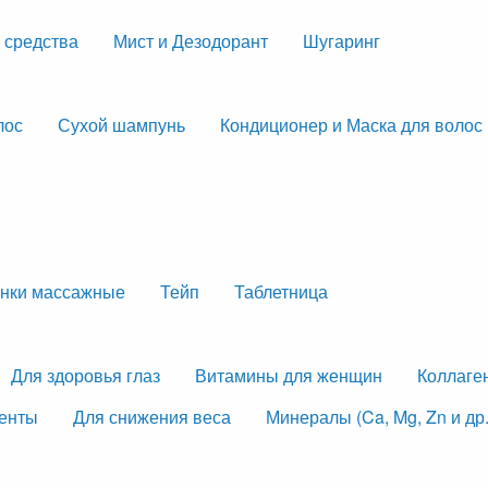
 средства
Мист и Дезодорант
Шугаринг
лос
Сухой шампунь
Кондиционер и Маска для волос
нки массажные
Тейп
Таблетница
Для здоровья глаз
Витамины для женщин
Коллаге
менты
Для снижения веса
Минералы (Ca, Mg, Zn и др.