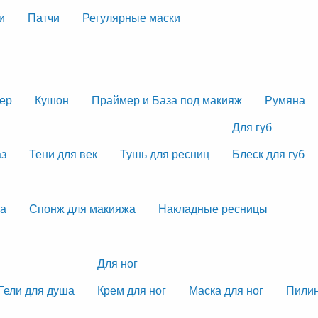
и
Патчи
Регулярные маски
тер
Кушон
Праймер и База под макияж
Румяна
Для губ
аз
Тени для век
Тушь для ресниц
Блеск для губ
жа
Спонж для макияжа
Накладные ресницы
Для ног
Гели для душа
Крем для ног
Маска для ног
Пилин