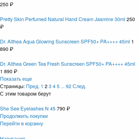
250 ₽
Pretty Skin Perfumed Natural Hand Cream Jasmine 30ml
250
₽
Dr. Althea Aqua Glowing Sunscreen SPF50+ PA++++ 45ml
1
890 ₽
Dr. Althea Green Tea Fresh Sunscreen SPF50+ PA++++ 45ml
1 890 ₽
Показать еще
Страницы:
Пред.
1
2
3
4
5
...
92
След.
С этим товаром берут
She See Eyelashes N 45
790 ₽
Продолжить покупки
Перейти в корзину
Навигация