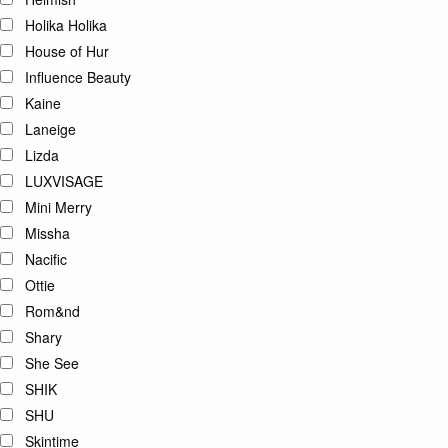
Holika Holika
House of Hur
Influence Beauty
Kaine
Laneige
Lizda
LUXVISAGE
Mini Merry
Missha
Nacific
Ottie
Rom&nd
Shary
She See
SHIK
SHU
Skintime