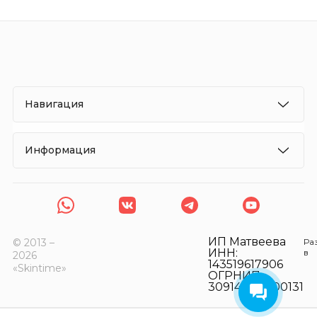
Навигация
Информация
ИП Матвеева
© 2013 –
Ра
ИНН:
в
2026
143519617906
«Skintime»
ОГРНИП:
309143517400131