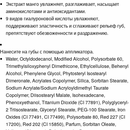
Экстракт манго увлажняет, разглаживает, насыщает
аминокислотами и антиоксидантами.
9 видов гиалуроновой кислоты увлажняют,
поддерживают эластичность и сглаживают рельеф губ,
препятствуют обезвоженности и раздражению.
Нанесите на губы с помощью аппликатора.
Water, Octyldodecanol, Modified Alcohol, Polysorbate 60,
Trimethylsiloxyphenyl Dimethicone, Ethylcellulose, Behenyl
Alcohol, Phenylene Glycol, Phytosteryl Isostearyl
Dimeronate, Acrylates Copolymer, Silica, Sorbitan Stearate,
Sodium Acrylate/Sodium Acryloyldimethyl Taurate
Copolymer, Diisostearyl Malate, Isohexadecane,
Phenoxyethanol, Titanium Dioxide (CI 77891), Polyglyceryl-
2 Triisostearate, Glyceryl Stearate, PEG-100 Stearate, Iron
Oxides (CI 77491, CI 77499), Polysorbate 80, Red 227 (CI
17200), Red 202 (CI 15850), Parfum, Sorbitan Oleate,