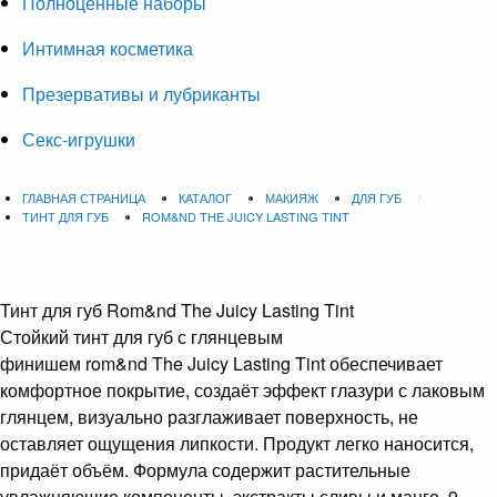
Полноценные наборы
Интимная косметика
Презервативы и лубриканты
Секс-игрушки
ГЛАВНАЯ СТРАНИЦА
КАТАЛОГ
МАКИЯЖ
ДЛЯ ГУБ
ТИНТ ДЛЯ ГУБ
ROM&ND THE JUICY LASTING TINT
Тинт для губ
Rom&nd The Juicy Lasting Tint
Стойкий тинт для губ с глянцевым
финишем rom&nd The Juicy Lasting Tint обеспечивает
комфортное покрытие, создаёт эффект глазури с лаковым
глянцем, визуально разглаживает поверхность, не
оставляет ощущения липкости. Продукт легко наносится,
придаёт объём. Формула содержит растительные
увлажняющие компоненты, экстракты сливы и манго, 9