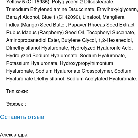
Yellow 5 (CI 15985), Polyglyceryl-2 Diisostearate,
Triisodium Ethylenediamine Disuccinate, Ethylhexylglycerin,
Benzyl Alcohol, Blue 1 (CI 42090), Linalool, Mangifera
Indica (Mango) Seed Butter, Papaver Rhoeas Seed Extract,
Rubus Idaeus (Raspberry) Seed Oil, Tocopheryl Succinate,
Aminopropanediol Ester, Butylene Glycol, 1,2-Hexanediol,
Dimethylsilanol Hyaluronate, Hydrolyzed Hyaluronic Acid,
Hydrolyzed Sodium Hyaluronate, Sodium Hyaluronate,
Potassium Hyaluronate, Hydroxypropyltrimonium
Hyaluronate, Sodium Hyaluronate Crosspolymer, Sodium
Hyaluronate Diethylsilanol, Sodium Acetylated Hyaluronate.
Тип кожи:
Эффект:
Оставить отзыв
Александра