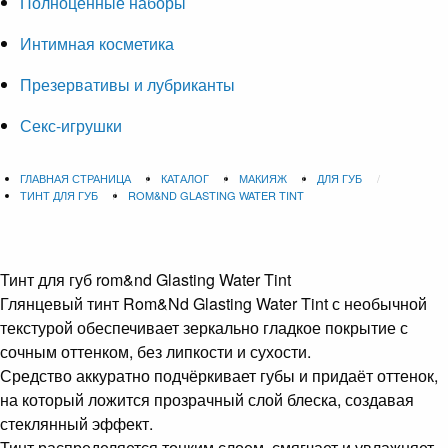
Полноценные наборы
Интимная косметика
Презервативы и лубриканты
Секс-игрушки
ГЛАВНАЯ СТРАНИЦА
КАТАЛОГ
МАКИЯЖ
ДЛЯ ГУБ
ТИНТ ДЛЯ ГУБ
ROM&ND GLASTING WATER TINT
Тинт для губ
rom&nd Glasting Water Tint
Глянцевый тинт Rom&Nd Glasting Water Tint с необычной
текстурой обеспечивает зеркально гладкое покрытие с
сочным оттенком, без липкости и сухости.
Средство аккуратно подчёркивает губы и придаёт оттенок,
на который ложится прозрачный слой блеска, создавая
стеклянный эффект.
Тинт распределяется тонким слоем, смягчает и увлажняет