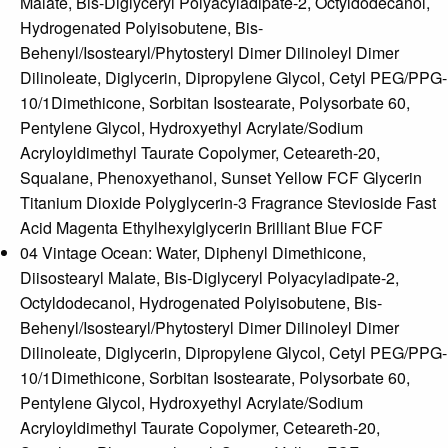
Malate, Bis-Diglyceryl Polyacyladipate-2, Octyldodecanol,
Hydrogenated Polyisobutene, Bis-
Behenyl/Isostearyl/Phytosteryl Dimer Dilinoleyl Dimer
Dilinoleate, Diglycerin, Dipropylene Glycol, Cetyl PEG/PPG-
10/1Dimethicone, Sorbitan Isostearate, Polysorbate 60,
Pentylene Glycol, Hydroxyethyl Acrylate/Sodium
Acryloyldimethyl Taurate Copolymer, Ceteareth-20,
Squalane, Phenoxyethanol, Sunset Yellow FCF Glycerin
Titanium Dioxide Polyglycerin-3 Fragrance Stevioside Fast
Acid Magenta Ethylhexylglycerin Brilliant Blue FCF
04 Vintage Ocean: Water, Diphenyl Dimethicone,
Diisostearyl Malate, Bis-Diglyceryl Polyacyladipate-2,
Octyldodecanol, Hydrogenated Polyisobutene, Bis-
Behenyl/Isostearyl/Phytosteryl Dimer Dilinoleyl Dimer
Dilinoleate, Diglycerin, Dipropylene Glycol, Cetyl PEG/PPG-
10/1Dimethicone, Sorbitan Isostearate, Polysorbate 60,
Pentylene Glycol, Hydroxyethyl Acrylate/Sodium
Acryloyldimethyl Taurate Copolymer, Ceteareth-20,