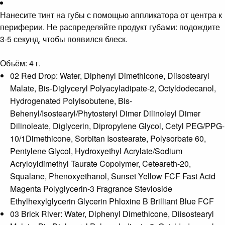
Нанесите тинт на губы с помощью аппликатора от центра к
периферии. Не распределяйте продукт губами: подождите
3-5 секунд, чтобы появился блеск.
Объём: 4 г.
02 Red Drop: Water, Diphenyl Dimethicone, Diisostearyl
Malate, Bis-Diglyceryl Polyacyladipate-2, Octyldodecanol,
Hydrogenated Polyisobutene, Bis-
Behenyl/Isostearyl/Phytosteryl Dimer Dilinoleyl Dimer
Dilinoleate, Diglycerin, Dipropylene Glycol, Cetyl PEG/PPG-
10/1Dimethicone, Sorbitan Isostearate, Polysorbate 60,
Pentylene Glycol, Hydroxyethyl Acrylate/Sodium
Acryloyldimethyl Taurate Copolymer, Ceteareth-20,
Squalane, Phenoxyethanol, Sunset Yellow FCF Fast Acid
Magenta Polyglycerin-3 Fragrance Stevioside
Ethylhexylglycerin Glycerin Phloxine B Brilliant Blue FCF
03 Brick River: Water, Diphenyl Dimethicone, Diisostearyl