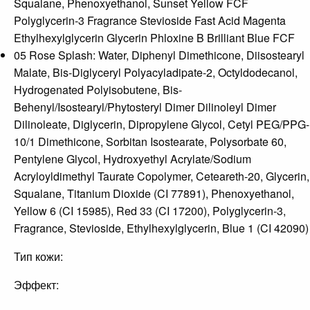
Squalane, Phenoxyethanol, Sunset Yellow FCF
Polyglycerin-3 Fragrance Stevioside Fast Acid Magenta
Ethylhexylglycerin Glycerin Phloxine B Brilliant Blue FCF
05 Rose Splash: Water, Diphenyl Dimethicone, Diisostearyl
Malate, Bis-Diglyceryl Polyacyladipate-2, Octyldodecanol,
Hydrogenated Polyisobutene, Bis-
Behenyl/Isostearyl/Phytosteryl Dimer Dilinoleyl Dimer
Dilinoleate, Diglycerin, Dipropylene Glycol, Cetyl PEG/PPG-
10/1 Dimethicone, Sorbitan Isostearate, Polysorbate 60,
Pentylene Glycol, Hydroxyethyl Acrylate/Sodium
Acryloyldimethyl Taurate Copolymer, Ceteareth-20, Glycerin,
Squalane, Titanium Dioxide (CI 77891), Phenoxyethanol,
Yellow 6 (CI 15985), Red 33 (CI 17200), Polyglycerin-3,
Fragrance, Stevioside, Ethylhexylglycerin, Blue 1 (CI 42090)
Тип кожи:
Эффект: