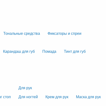
Тональные средства
Фиксаторы и спреи
Карандаш для губ
Помада
Тинт для губ
Для рук
г стоп
Для ногтей
Крем для рук
Маска для рук