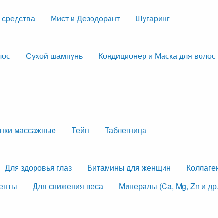
 средства
Мист и Дезодорант
Шугаринг
лос
Сухой шампунь
Кондиционер и Маска для волос
нки массажные
Тейп
Таблетница
Для здоровья глаз
Витамины для женщин
Коллаге
менты
Для снижения веса
Минералы (Ca, Mg, Zn и др.