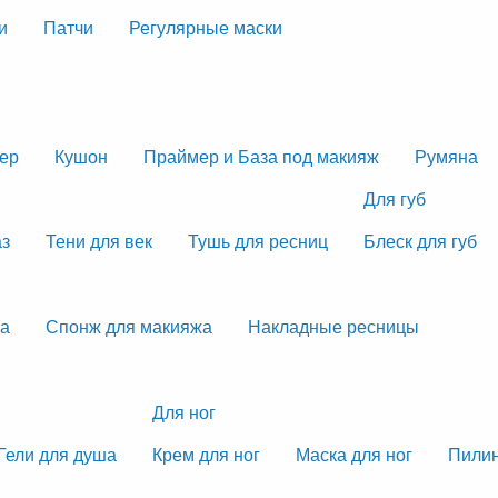
и
Патчи
Регулярные маски
тер
Кушон
Праймер и База под макияж
Румяна
Для губ
аз
Тени для век
Тушь для ресниц
Блеск для губ
жа
Спонж для макияжа
Накладные ресницы
Для ног
Гели для душа
Крем для ног
Маска для ног
Пилин