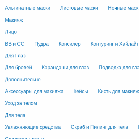
Альгинатные маски
Листовые маски
Ночные маск
Макияж
Лицо
ВВ и СС
Пудра
Консилер
Контуринг и Хайлай
Для Глаз
Для бровей
Карандаши для глаз
Подводка для гл
Дополнительно
Аксессуары для макияжа
Кейсы
Кисть для макия
Уход за телом
Для тела
Увлажняющие средства
Скраб и Пилинг для тела
Средства гигены