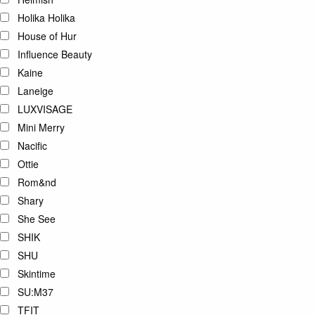
Holika Holika
House of Hur
Influence Beauty
Kaine
Laneige
LUXVISAGE
Mini Merry
Nacific
Ottie
Rom&nd
Shary
She See
SHIK
SHU
Skintime
SU:M37
TFIT