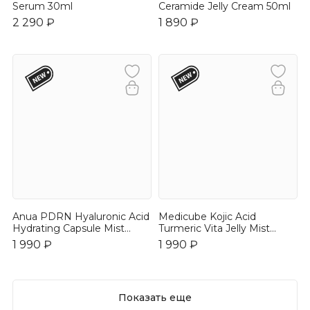
Serum 30ml
Ceramide Jelly Cream 50ml
2 290 ₽
1 890 ₽
Anua PDRN Hyaluronic Acid
Medicube Kojic Acid
Hydrating Capsule Mist
Turmeric Vita Jelly Mist
30ml
Serum 100ml
1 990 ₽
1 990 ₽
Показать еще