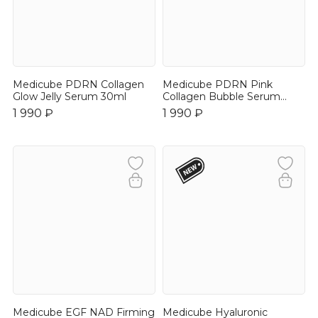
Medicube PDRN Collagen
Medicube PDRN Pink
Glow Jelly Serum 30ml
Collagen Bubble Serum
95ml
1 990 ₽
1 990 ₽
Medicube EGF NAD Firming
Medicube Hyaluronic