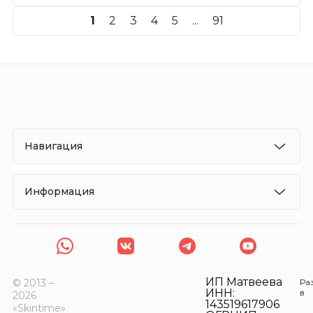
1
2
3
4
5
...
91
Навигация
Информация
ИП Матвеева
© 2013 –
Ра
ИНН:
в
2026
143519617906
«Skintime»