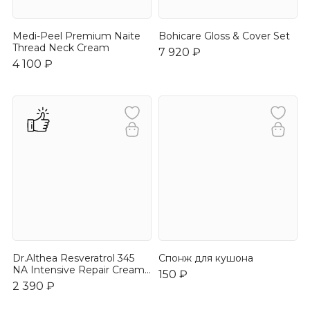
Medi-Peel Premium Naite
Bohicare Gloss & Cover Set
Thread Neck Cream
7 920 ₽
4 100 ₽
Dr.Althea Resveratrol 345
Спонж для кушона
NA Intensive Repair Cream
150 ₽
50ml
2 390 ₽