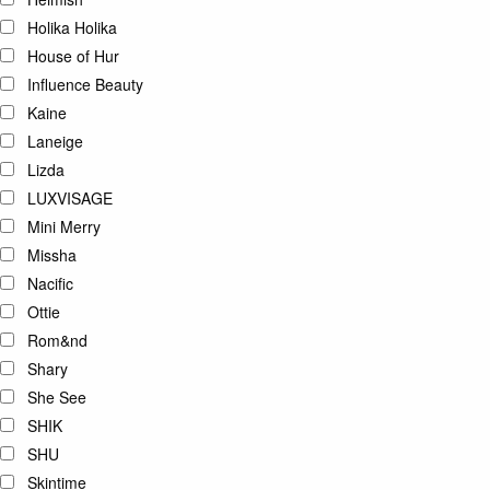
Holika Holika
House of Hur
Influence Beauty
Kaine
Laneige
Lizda
LUXVISAGE
Mini Merry
Missha
Nacific
Ottie
Rom&nd
Shary
She See
SHIK
SHU
Skintime