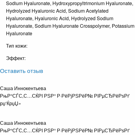
Sodium Hyaluronate, Hydroxypropyltrimonium Hyaluronate,
Hydrolyzed Hyaluronic Acid, Sodium Acetylated
Hyaluronate, Hyaluronic Acid, Hydrolyzed Sodium
Hyaluronate, Sodium Hyaluronate Crosspolymer, Potassium
Hyaluronate
Тип кожи:
Эффект:
Оставить отзыв
Саша Иннокентьева
РњР°СЃС‚С…СЌРІ РЅР° Р·РёРјРЅРёР№ РїРµСЂРёРѕРґ
рџ‘ЌрџЏ»
Саша Иннокентьева
РњР°СЃС‚С…СЌРІ РЅР° Р·РёРјРЅРёР№ РїРµСЂРёРѕРґ