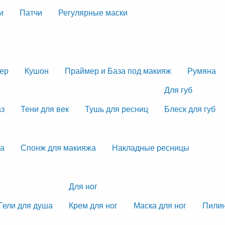
и
Патчи
Регулярные маски
тер
Кушон
Праймер и База под макияж
Румяна
Для губ
аз
Тени для век
Тушь для ресниц
Блеск для губ
жа
Спонж для макияжа
Накладные ресницы
Для ног
Гели для душа
Крем для ног
Маска для ног
Пилин