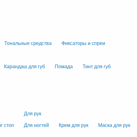
Тональные средства
Фиксаторы и спреи
Карандаш для губ
Помада
Тинт для губ
Для рук
г стоп
Для ногтей
Крем для рук
Маска для рук