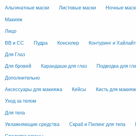
Альгинатные маски
Листовые маски
Ночные маск
Макияж
Лицо
ВВ и СС
Пудра
Консилер
Контуринг и Хайлай
Для Глаз
Для бровей
Карандаши для глаз
Подводка для гл
Дополнительно
Аксессуары для макияжа
Кейсы
Кисть для макия
Уход за телом
Для тела
Увлажняющие средства
Скраб и Пилинг для тела
Средства гигены