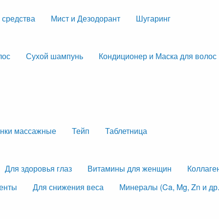
 средства
Мист и Дезодорант
Шугаринг
лос
Сухой шампунь
Кондиционер и Маска для волос
нки массажные
Тейп
Таблетница
Для здоровья глаз
Витамины для женщин
Коллаге
менты
Для снижения веса
Минералы (Ca, Mg, Zn и др.