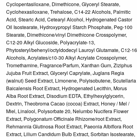
Cyclopentasiloxane, Dimethicone, Glyceryl Stearate,
Cyclohexasiloxane, Trehalose, C14-22 Alcohols, Palmitic
Acid, Stearic Acid, Cetearyl Alcohol, Hydrogenated Castor
Oil Isostearate, Hydroxypropyl Starch Phosphate, Peg-100
Stearate, Dimethicone/vinyl Dimethicone Crosspolymer,
C12-20 Alkyl Glucoside, Polyacrylate-13,
Phytosteryl/behenyl/octyldodecyl Lauroyl Glutamate, C12-16
Alcohols, Acrylates/c10-30 Alkyl Acrylate Crosspolymer,
Tromethamine, Fragrance/Parfum, Xanthan Gum, Ziziphus
Jujuba Fruit Extract, Glyceryl Caprylate, Juglans Regia
(walnut) Seed Extract, Limonene, Polyisobutene, Scutellaria
Baicalensis Root Extract, Hydrogenated Lecithin, Morus
Alba Root Extract, Disodium EDTA, Ethylhexylglycerin,
Dextrin, Theobroma Cacao (cocoa) Extract, Honey / Mel /
Miel, Linalool, Polysorbate 20, Nelumbo Nucifera Flower
Extract, Polygonatum Officinale Rhizome/root Extract,
Rehmannia Glutinosa Root Extract, Paeonia Albiflora Root
Extract, Lilium Candidum Bulb Extract, Sorbitan Isostearate,