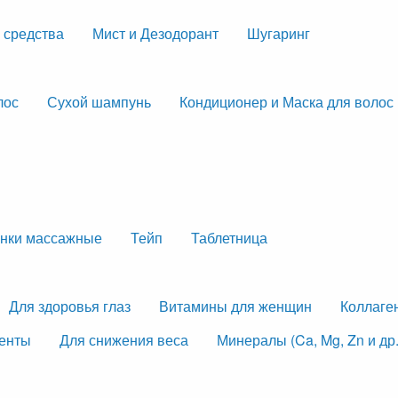
 средства
Мист и Дезодорант
Шугаринг
лос
Сухой шампунь
Кондиционер и Маска для волос
нки массажные
Тейп
Таблетница
Для здоровья глаз
Витамины для женщин
Коллаге
менты
Для снижения веса
Минералы (Ca, Mg, Zn и др.