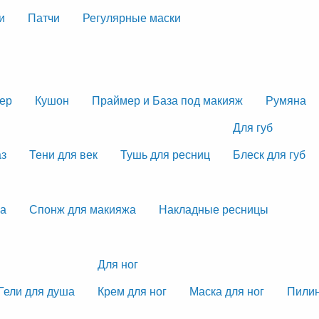
и
Патчи
Регулярные маски
тер
Кушон
Праймер и База под макияж
Румяна
Для губ
аз
Тени для век
Тушь для ресниц
Блеск для губ
жа
Спонж для макияжа
Накладные ресницы
Для ног
Гели для душа
Крем для ног
Маска для ног
Пилин