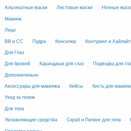
Альгинатные маски
Листовые маски
Ночные маск
Макияж
Лицо
ВВ и СС
Пудра
Консилер
Контуринг и Хайлай
Для Глаз
Для бровей
Карандаши для глаз
Подводка для гл
Дополнительно
Аксессуары для макияжа
Кейсы
Кисть для макия
Уход за телом
Для тела
Увлажняющие средства
Скраб и Пилинг для тела
Средства гигены