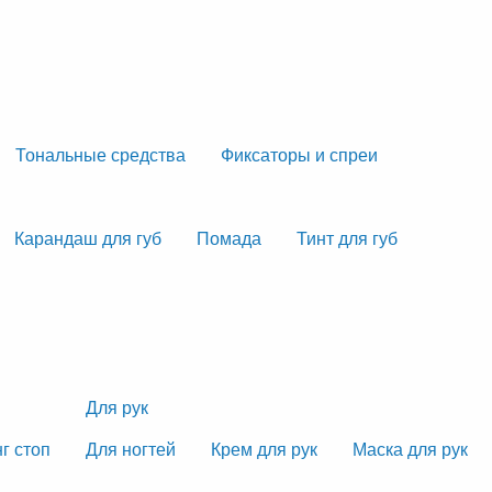
Тональные средства
Фиксаторы и спреи
Карандаш для губ
Помада
Тинт для губ
Для рук
г стоп
Для ногтей
Крем для рук
Маска для рук