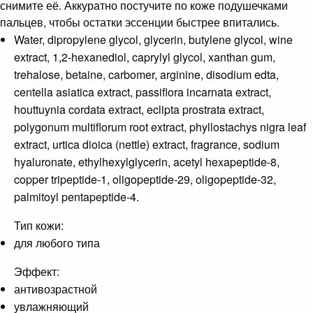
снимите её. Аккуратно постучите по коже подушечками
пальцев, чтобы остатки эссенции быстрее впитались.
Water, dipropylene glycol, glycerin, butylene glycol, wine
extract, 1,2-hexanediol, caprylyl glycol, xanthan gum,
trehalose, betaine, carbomer, arginine, disodium edta,
centella asiatica extract, passiflora incarnata extract,
houttuynia cordata extract, eclipta prostrata extract,
polygonum multiflorum root extract, phyllostachys nigra leaf
extract, urtica dioica (nettle) extract, fragrance, sodium
hyaluronate, ethylhexylglycerin, acetyl hexapeptide-8,
copper tripeptide-1, oligopeptide-29, oligopeptide-32,
palmitoyl pentapeptide-4.
Тип кожи:
для любого типа
Эффект:
антивозрастной
увлажняющий