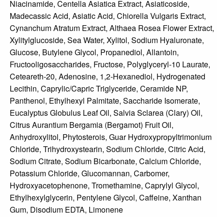
Niacinamide, Centella Asiatica Extract, Asiaticoside,
Madecassic Acid, Asiatic Acid, Chiorella Vulgaris Extract,
Cynanchum Atratum Extract, Althaea Rosea Flower Extract,
Xylitylglucoside, Sea Water, Xylitol, Sodium Hyaluronate,
Glucose, Butylene Glycol, Propanediol, Allantoin,
Fructooligosaccharides, Fructose, Polyglyceryl-10 Laurate,
Ceteareth-20, Adenosine, 1,2-Hexanediol, Hydrogenated
Lecithin, Caprylic/Capric Triglyceride, Ceramide NP,
Panthenol, Ethylhexyl Palmitate, Saccharide Isomerate,
Eucalyptus Globulus Leaf Oil, Salvia Sclarea (Clary) Oil,
Citrus Aurantium Bergamia (Bergamot) Fruit Oil,
Anhydroxylitol, Phytosterois, Guar Hydroxypropyltrimonium
Chloride, Trihydroxystearin, Sodium Chloride, Citric Acid,
Sodium Citrate, Sodium Bicarbonate, Calcium Chloride,
Potassium Chloride, Glucomannan, Carbomer,
Hydroxyacetophenone, Tromethamine, Caprylyl Glycol,
Ethylhexylglycerin, Pentylene Glycol, Caffeine, Xanthan
Gum, Disodium EDTA, Limonene