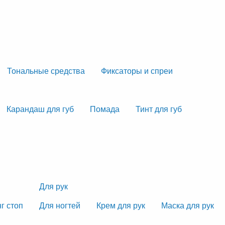
Тональные средства
Фиксаторы и спреи
Карандаш для губ
Помада
Тинт для губ
Для рук
г стоп
Для ногтей
Крем для рук
Маска для рук