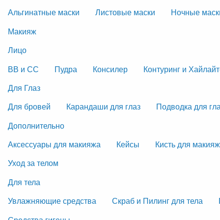
Альгинатные маски
Листовые маски
Ночные маск
Макияж
Лицо
ВВ и СС
Пудра
Консилер
Контуринг и Хайлай
Для Глаз
Для бровей
Карандаши для глаз
Подводка для гл
Дополнительно
Аксессуары для макияжа
Кейсы
Кисть для макия
Уход за телом
Для тела
Увлажняющие средства
Скраб и Пилинг для тела
Средства гигены