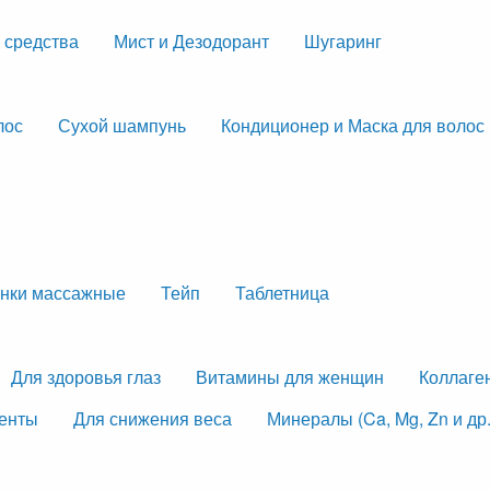
 средства
Мист и Дезодорант
Шугаринг
лос
Сухой шампунь
Кондиционер и Маска для волос
нки массажные
Тейп
Таблетница
Для здоровья глаз
Витамины для женщин
Коллаге
менты
Для снижения веса
Минералы (Ca, Mg, Zn и др.