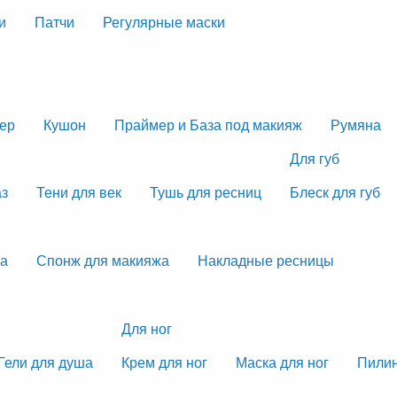
и
Патчи
Регулярные маски
тер
Кушон
Праймер и База под макияж
Румяна
Для губ
аз
Тени для век
Тушь для ресниц
Блеск для губ
жа
Спонж для макияжа
Накладные ресницы
Для ног
Гели для душа
Крем для ног
Маска для ног
Пилин