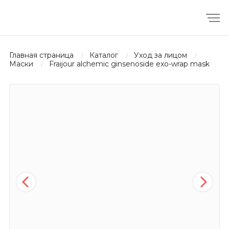
главная страница
каталог
уход за лицом
маски
fraijour alchemic ginsenoside exo-wrap mask