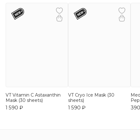
VT Vitamin C Astaxanthin
VT Cryo Ice Mask (30
Med
Mask (30 sheets)
sheets)
Pep
1 590 ₽
1 590 ₽
390