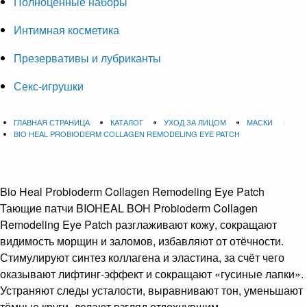
Полноценные наборы
Интимная косметика
Презервативы и лубриканты
Секс-игрушки
ГЛАВНАЯ СТРАНИЦА
КАТАЛОГ
УХОД ЗА ЛИЦОМ
МАСКИ
BIO HEAL PROBIODERM COLLAGEN REMODELING EYE PATCH
Bio Heal Probioderm Collagen Remodeling Eye Patch
Тающие патчи BIOHEAL BOH Probioderm Collagen
Remodeling Eye Patch разглаживают кожу, сокращают
видимость морщин и заломов, избавляют от отёчности.
Стимулируют синтез коллагена и эластина, за счёт чего
оказывают лифтинг-эффект и сокращают «гусиные лапки».
Устраняют следы усталости, выравнивают тон, уменьшают
тёмные круги, делают взгляд отдохнувшим.