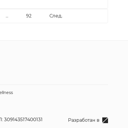
...
92
След.
ellness
: 309143517400131
Разработан в