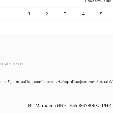
Показать еще
1
2
3
4
5
ные сети
овье
Для дома
Подарки
Гаджеты
Наборы
Парфюмерия
Sexual W
ИП Матвеева ИНН: 143519617906 ОГРНИП