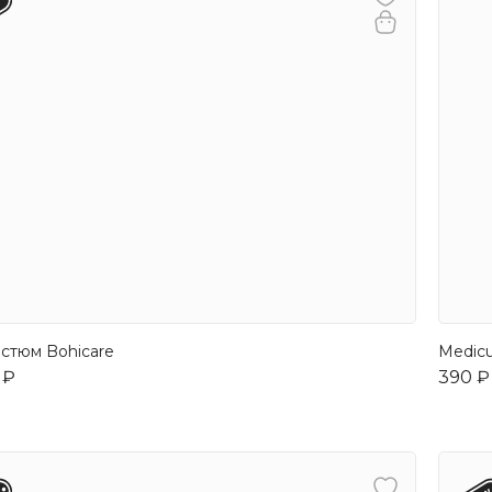
стюм Bohicare
Medic
 ₽
390 ₽