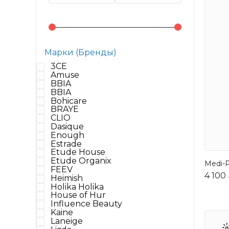
Марки (Бренды)
3CE
Amuse
BBIA
BBIA
Bohicare
BRAYE
CLIO
Dasique
Enough
Estrade
Etude House
Etude Organix
Medi-
FEEV
4 100
Heimish
Holika Holika
House of Hur
Influence Beauty
Kaine
Laneige