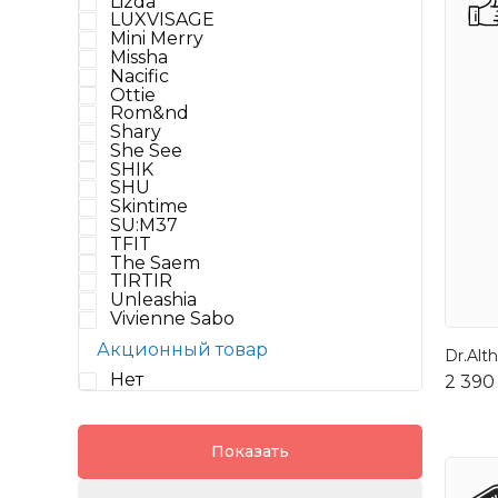
Lizda
LUXVISAGE
Mini Merry
Missha
Nacific
Ottie
Rom&nd
Shary
She See
SHIK
SHU
Skintime
SU:M37
TFIT
The Saem
TIRTIR
Unleashia
Vivienne Sabo
Акционный товар
Dr.Alt
Нет
2 390