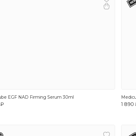
ube EGF NAD Firming Serum 30ml
Medicu
 ₽
1 890