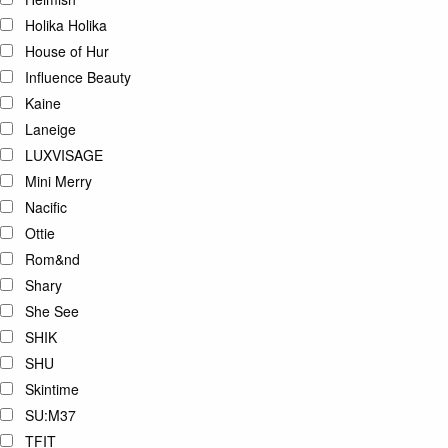
Holika Holika
House of Hur
Influence Beauty
Kaine
Laneige
LUXVISAGE
Mini Merry
Nacific
Ottie
Rom&nd
Shary
She See
SHIK
SHU
Skintime
SU:M37
TFIT