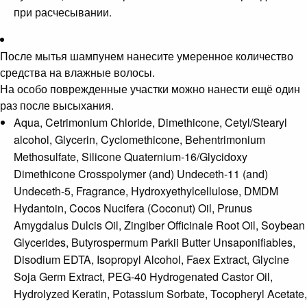
при расчесывании.
После мытья шампунем нанесите умеренное количество
средства на влажные волосы.
На особо поврежденные участки можно нанести ещё один
раз после высыхания.
Aqua, Cetrimonium Chloride, Dimethicone, Cetyl/Stearyl
alcohol, Glycerin, Cyclomethicone, Behentrimonium
Methosulfate, Silicone Quaternium-16/Glycidoxy
Dimethicone Crosspolymer (and) Undeceth-11 (and)
Undeceth-5, Fragrance, Hydroxyethylcellulose, DMDM
Hydantoin, Cocos Nucifera (Coconut) Oil, Prunus
Amygdalus Dulcis Oil, Zingiber Officinale Root Oil, Soybean
Glycerides, Butyrospermum Parkii Butter Unsaponifiables,
Disodium EDTA, Isopropyl Alcohol, Faex Extract, Glycine
Soja Germ Extract, PEG-40 Hydrogenated Castor Oil,
Hydrolyzed Keratin, Potassium Sorbate, Tocopheryl Acetate,