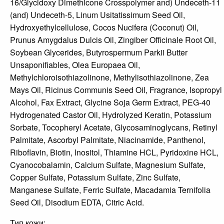
16/Glycidoxy Dimethicone Crosspolymer and) Undeceth-11
(and) Undeceth-5, Linum Usitatissimum Seed Oil,
Hydroxyethylcellulose, Cocos Nucifera (Coconut) Oil,
Prunus Amygdalus Dulcis Oil, Zingiber Officinale Root Oil,
Soybean Glycerides, Butyrospermum Parkii Butter
Unsaponifiables, Olea Europaea Oil,
Methylchloroisothiazolinone, Methylisothiazolinone, Zea
Mays Oil, Ricinus Communis Seed Oil, Fragrance, Isopropyl
Alcohol, Fax Extract, Glycine Soja Germ Extract, PEG-40
Hydrogenated Castor Oil, Hydrolyzed Keratin, Potassium
Sorbate, Tocopheryl Acetate, Glycosaminoglycans, Retinyl
Palmitate, Ascorbyl Palmitate, Niacinamide, Panthenol,
Riboflavin, Biotin, Inositol, Thiamine HCL, Pyridoxine HCL,
Cyanocobalamin, Calcium Sulfate, Magnesium Sulfate,
Copper Sulfate, Potassium Sulfate, Zinc Sulfate,
Manganese Sulfate, Ferric Sulfate, Macadamia Ternifolia
Seed Oil, Disodium EDTA, Citric Acid.
Тип кожи: