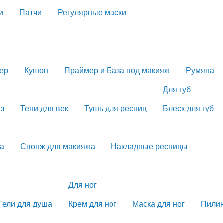
и
Патчи
Регулярные маски
тер
Кушон
Праймер и База под макияж
Румяна
Для губ
аз
Тени для век
Тушь для ресниц
Блеск для губ
жа
Спонж для макияжа
Накладные ресницы
Для ног
Гели для душа
Крем для ног
Маска для ног
Пилин