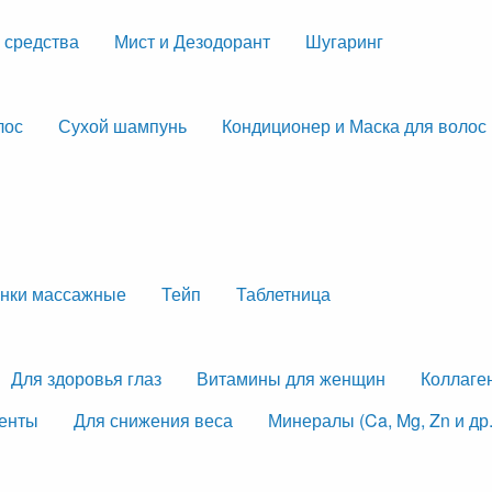
 средства
Мист и Дезодорант
Шугаринг
лос
Сухой шампунь
Кондиционер и Маска для волос
нки массажные
Тейп
Таблетница
Для здоровья глаз
Витамины для женщин
Коллаге
менты
Для снижения веса
Минералы (Ca, Mg, Zn и др.