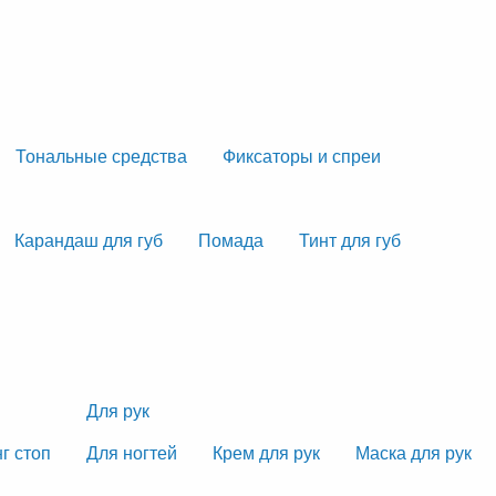
Тональные средства
Фиксаторы и спреи
Карандаш для губ
Помада
Тинт для губ
Для рук
г стоп
Для ногтей
Крем для рук
Маска для рук