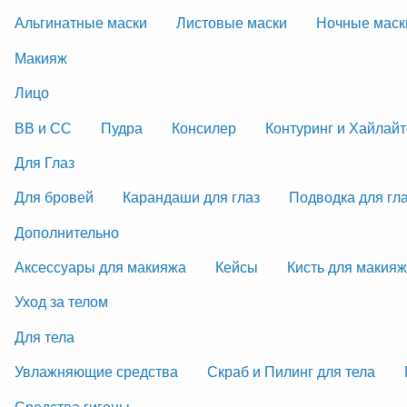
Альгинатные маски
Листовые маски
Ночные маск
Макияж
Лицо
ВВ и СС
Пудра
Консилер
Контуринг и Хайлай
Для Глаз
Для бровей
Карандаши для глаз
Подводка для гл
Дополнительно
Аксессуары для макияжа
Кейсы
Кисть для макия
Уход за телом
Для тела
Увлажняющие средства
Скраб и Пилинг для тела
Средства гигены