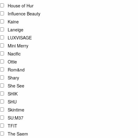
House of Hur
Influence Beauty
Kaine
Laneige
LUXVISAGE
Mini Merry
Nacific
Ottie
Rom&nd
Shary
She See
SHIK
SHU
Skintime
SU:M37
TFIT
The Saem