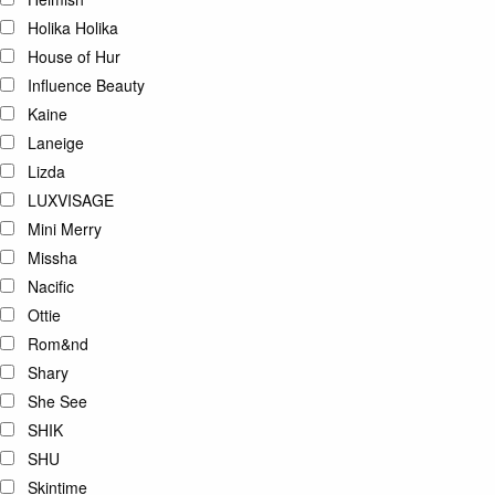
Holika Holika
House of Hur
Influence Beauty
Kaine
Laneige
Lizda
LUXVISAGE
Mini Merry
Missha
Nacific
Ottie
Rom&nd
Shary
She See
SHIK
SHU
Skintime