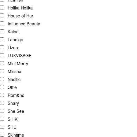
Holika Holika
House of Hur
Influence Beauty
Kaine
Laneige
Lizda
LUXVISAGE
Mini Merry
Missha
Nacific
Ottie
Rom&nd
Shary
She See
SHIK
SHU
Skintime