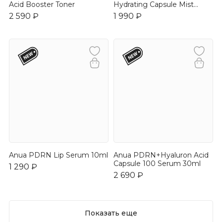
Acid Booster Toner
Hydrating Capsule Mist
30ml
2 590 ₽
1 990 ₽
Anua PDRN Lip Serum 10ml
Anua PDRN+Hyaluron Acid
Capsule 100 Serum 30ml
1 290 ₽
2 690 ₽
Показать еще