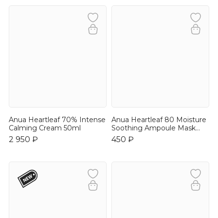
Anua Heartleaf 70% Intense
Anua Heartleaf 80 Moisture
Calming Cream 50ml
Soothing Ampoule Mask
27ml
2 950 ₽
450 ₽