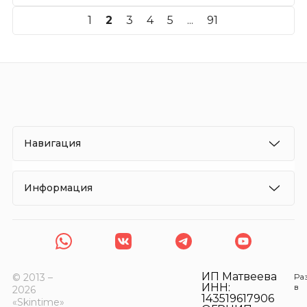
1
2
3
4
5
...
91
Навигация
Информация
ИП Матвеева
© 2013 –
Ра
ИНН:
в
2026
143519617906
«Skintime»