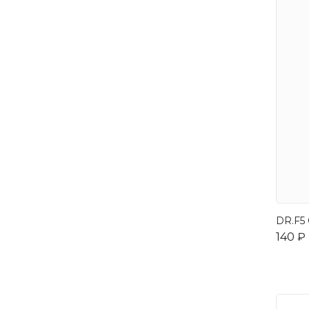
DR.F5 
140 ₽