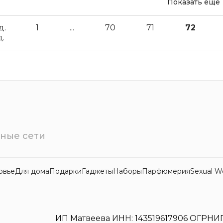
Показать еще
д.
1
...
70
71
72
.
ные сети
овье
Для дома
Подарки
Гаджеты
Наборы
Парфюмерия
Sexual W
ИП Матвеева ИНН: 143519617906 ОГРНИП