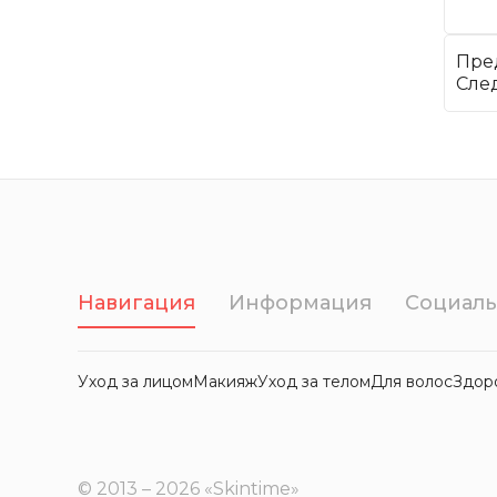
Пре
След
Навигация
Информация
Социаль
Уход за лицом
Макияж
Уход за телом
Для волос
Здор
© 2013 – 2026 «Skintime»