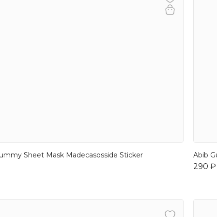
ummy Sheet Mask Madecasosside Sticker
Abib G
290 ₽