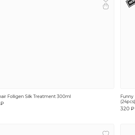
hair Folligen Silk Treatment 300ml
Funny 
(24pcs
 ₽
320 ₽