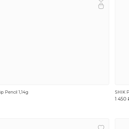
ip Pencil 1,14g
SHIK P
1 450 