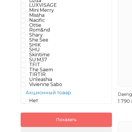
Lizda
LUXVISAGE
Mini Merry
Missha
Nacific
Ottie
Rom&nd
Shary
She See
SHIK
SHU
Skintime
SU:M37
TFIT
The Saem
TIRTIR
Unleashia
Vivienne Sabo
Акционный товар
Daeng 
Нет
1 790