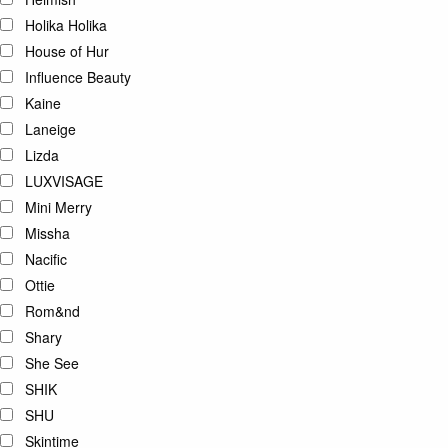
Holika Holika
House of Hur
Influence Beauty
Kaine
Laneige
Lizda
LUXVISAGE
Mini Merry
Missha
Nacific
Ottie
Rom&nd
Shary
She See
SHIK
SHU
Skintime