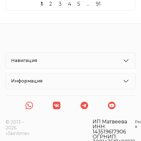
1
2
3
4
5
...
91
Навигация
Информация
ИП Матвеева
© 2013 –
Ра
ИНН:
в
2026
143519617906
«Skintime»
ОГРНИП: