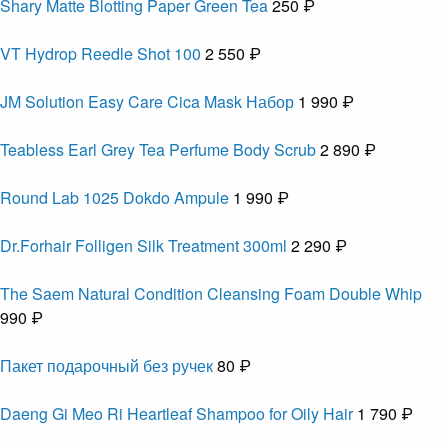
Shary Matte Blotting Paper Green Tea
250 ₽
VT Hydrop Reedle Shot 100
2 550 ₽
JM Solution Easy Care Cica Mask Набор
1 990 ₽
Teabless Earl Grey Tea Perfume Body Scrub
2 890 ₽
Round Lab 1025 Dokdo Ampule
1 990 ₽
Dr.Forhair Folligen Silk Treatment 300ml
2 290 ₽
The Saem Natural Condition Cleansing Foam Double Whip
990 ₽
Пакет подарочный без ручек
80 ₽
Daeng Gi Meo Ri Heartleaf Shampoo for Oily Hair
1 790 ₽