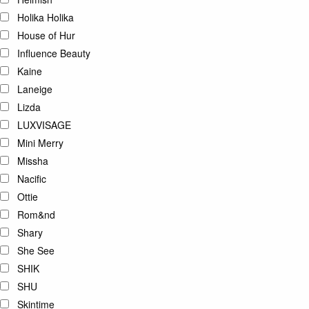
Holika Holika
House of Hur
Influence Beauty
Kaine
Laneige
Lizda
LUXVISAGE
Mini Merry
Missha
Nacific
Ottie
Rom&nd
Shary
She See
SHIK
SHU
Skintime