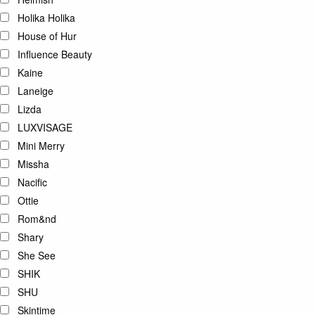
Holika Holika
House of Hur
Influence Beauty
Kaine
Laneige
Lizda
LUXVISAGE
Mini Merry
Missha
Nacific
Ottie
Rom&nd
Shary
She See
SHIK
SHU
Skintime