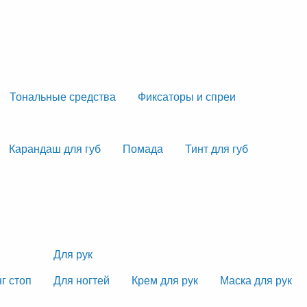
Тональные средства
Фиксаторы и спреи
Карандаш для губ
Помада
Тинт для губ
Для рук
г стоп
Для ногтей
Крем для рук
Маска для рук