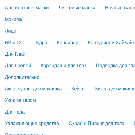
Альгинатные маски
Листовые маски
Ночные маск
Макияж
Лицо
ВВ и СС
Пудра
Консилер
Контуринг и Хайлай
Для Глаз
Для бровей
Карандаши для глаз
Подводка для гл
Дополнительно
Аксессуары для макияжа
Кейсы
Кисть для макия
Уход за телом
Для тела
Увлажняющие средства
Скраб и Пилинг для тела
Средства гигены