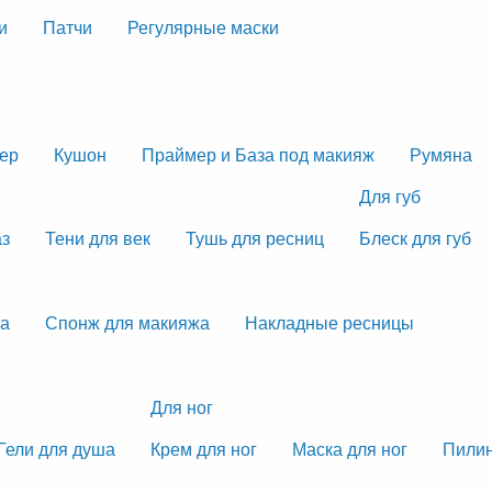
и
Патчи
Регулярные маски
тер
Кушон
Праймер и База под макияж
Румяна
Для губ
аз
Тени для век
Тушь для ресниц
Блеск для губ
жа
Спонж для макияжа
Накладные ресницы
Для ног
Гели для душа
Крем для ног
Маска для ног
Пилин