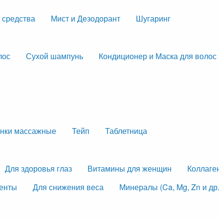
 средства
Мист и Дезодорант
Шугаринг
лос
Сухой шампунь
Кондиционер и Маска для волос
нки массажные
Тейп
Таблетница
Для здоровья глаз
Витамины для женщин
Коллаге
менты
Для снижения веса
Минералы (Ca, Mg, Zn и др.