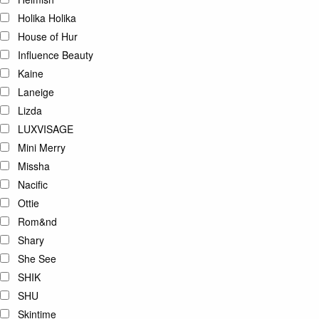
Holika Holika
House of Hur
Influence Beauty
Kaine
Laneige
Lizda
LUXVISAGE
Mini Merry
Missha
Nacific
Ottie
Rom&nd
Shary
She See
SHIK
SHU
Skintime