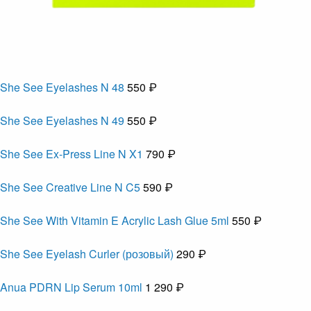
She See Eyelashes N 48
550 ₽
She See Eyelashes N 49
550 ₽
She See Ex-Press Line N X1
790 ₽
She See Creative Line N C5
590 ₽
She See With Vitamin E Acrylic Lash Glue 5ml
550 ₽
She See Eyelash Curler (розовый)
290 ₽
Anua PDRN Lip Serum 10ml
1 290 ₽