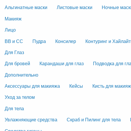
Альгинатные маски
Листовые маски
Ночные маск
Макияж
Лицо
ВВ и СС
Пудра
Консилер
Контуринг и Хайлай
Для Глаз
Для бровей
Карандаши для глаз
Подводка для гл
Дополнительно
Аксессуары для макияжа
Кейсы
Кисть для макия
Уход за телом
Для тела
Увлажняющие средства
Скраб и Пилинг для тела
Средства гигены