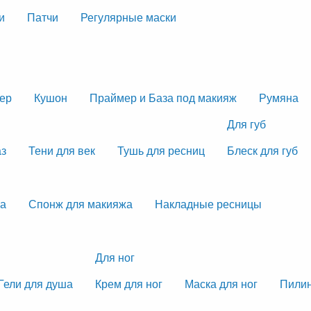
и
Патчи
Регулярные маски
тер
Кушон
Праймер и База под макияж
Румяна
Для губ
аз
Тени для век
Тушь для ресниц
Блеск для губ
жа
Спонж для макияжа
Накладные ресницы
Для ног
Гели для душа
Крем для ног
Маска для ног
Пилин