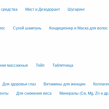
 средства
Мист и Дезодорант
Шугаринг
лос
Сухой шампунь
Кондиционер и Маска для волос
нки массажные
Тейп
Таблетница
Для здоровья глаз
Витамины для женщин
Коллаге
менты
Для снижения веса
Минералы (Ca, Mg, Zn и др.