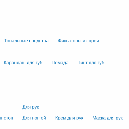
Тональные средства
Фиксаторы и спреи
Карандаш для губ
Помада
Тинт для губ
Для рук
г стоп
Для ногтей
Крем для рук
Маска для рук