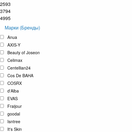
2593
3794
4995
Марки (Бренды)
Anua
AXIS-Y
Beauty of Joseon
Celimax
Centellian24
Cos De BAHA
COSRX
d'Alba
EVAS
Fraijour
goodal
Isntree
It's Skin