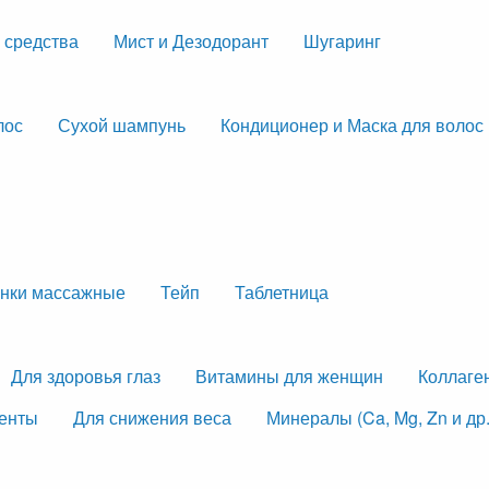
 средства
Мист и Дезодорант
Шугаринг
лос
Сухой шампунь
Кондиционер и Маска для волос
нки массажные
Тейп
Таблетница
Для здоровья глаз
Витамины для женщин
Коллаге
менты
Для снижения веса
Минералы (Ca, Mg, Zn и др.