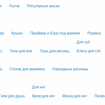
и
Патчи
Регулярные маски
тер
Кушон
Праймер и База под макияж
Румяна
Для губ
аз
Тени для век
Тушь для ресниц
Блеск для губ
жа
Спонж для макияжа
Накладные ресницы
Для ног
Гели для душа
Крем для ног
Маска для ног
Пилин