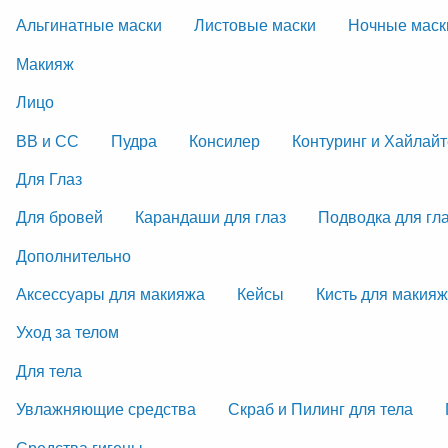
Альгинатные маски
Листовые маски
Ночные маск
Макияж
Лицо
ВВ и СС
Пудра
Консилер
Контуринг и Хайлай
Для Глаз
Для бровей
Карандаши для глаз
Подводка для гл
Дополнительно
Аксессуары для макияжа
Кейсы
Кисть для макия
Уход за телом
Для тела
Увлажняющие средства
Скраб и Пилинг для тела
Средства гигены