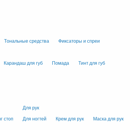
Тональные средства
Фиксаторы и спреи
Карандаш для губ
Помада
Тинт для губ
Для рук
г стоп
Для ногтей
Крем для рук
Маска для рук