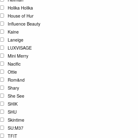
Holika Holika
House of Hur
Influence Beauty
Kaine
Laneige
LUXVISAGE
Mini Merry
Nacific
Ottie
Rom&nd
Shary
She See
SHIK
SHU
Skintime
SU:M37
TFIT