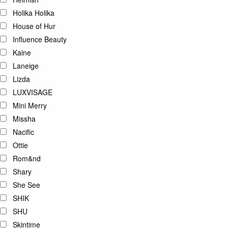
Holika Holika
House of Hur
Influence Beauty
Kaine
Laneige
Lizda
LUXVISAGE
Mini Merry
Missha
Nacific
Ottie
Rom&nd
Shary
She See
SHIK
SHU
Skintime