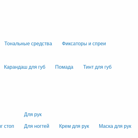
Тональные средства
Фиксаторы и спреи
Карандаш для губ
Помада
Тинт для губ
Для рук
г стоп
Для ногтей
Крем для рук
Маска для рук