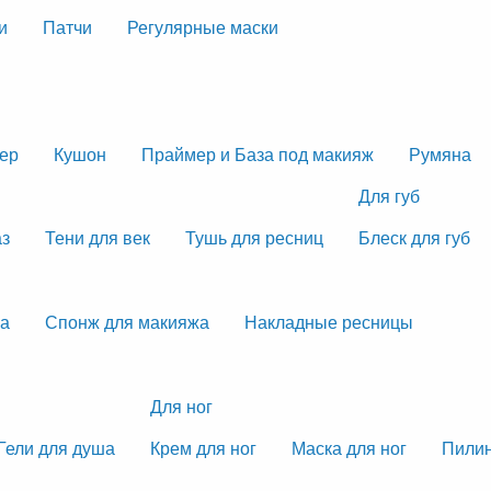
и
Патчи
Регулярные маски
тер
Кушон
Праймер и База под макияж
Румяна
Для губ
аз
Тени для век
Тушь для ресниц
Блеск для губ
жа
Спонж для макияжа
Накладные ресницы
Для ног
Гели для душа
Крем для ног
Маска для ног
Пилин