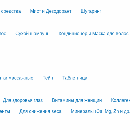
 средства
Мист и Дезодорант
Шугаринг
лос
Сухой шампунь
Кондиционер и Маска для волос
нки массажные
Тейп
Таблетница
Для здоровья глаз
Витамины для женщин
Коллаге
менты
Для снижения веса
Минералы (Ca, Mg, Zn и др.