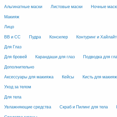
Альгинатные маски
Листовые маски
Ночные маск
Макияж
Лицо
ВВ и СС
Пудра
Консилер
Контуринг и Хайлай
Для Глаз
Для бровей
Карандаши для глаз
Подводка для гл
Дополнительно
Аксессуары для макияжа
Кейсы
Кисть для макия
Уход за телом
Для тела
Увлажняющие средства
Скраб и Пилинг для тела
Средства гигены