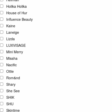
Holika Holika
House of Hur
Influence Beauty
Kaine
Laneige
Lizda
LUXVISAGE
Mini Merry
Missha
Nacific
Ottie
Rom&nd
Shary
She See
SHIK
SHU
Skintime