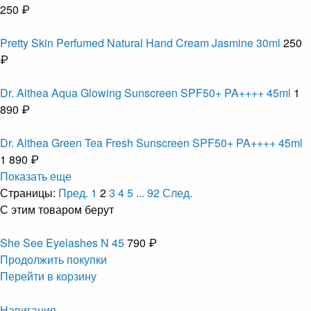
250 ₽
Pretty Skin Perfumed Natural Hand Cream Jasmine 30ml
250
₽
Dr. Althea Aqua Glowing Sunscreen SPF50+ PA++++ 45ml
1
890 ₽
Dr. Althea Green Tea Fresh Sunscreen SPF50+ PA++++ 45ml
1 890 ₽
Показать еще
Страницы:
Пред.
1
2
3
4
5
...
92
След.
С этим товаром берут
She See Eyelashes N 45
790 ₽
Продолжить покупки
Перейти в корзину
Навигация