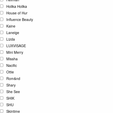
Holika Holika
House of Hur
Influence Beauty
Kaine
Laneige
Lizda
LUXVISAGE
Mini Merry
Missha
Nacific
Ottie
Rom&nd
Shary
She See
SHIK
SHU
Skintime