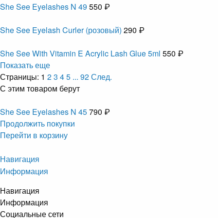
She See Eyelashes N 49
550 ₽
She See Eyelash Curler (розовый)
290 ₽
She See With Vitamin E Acrylic Lash Glue 5ml
550 ₽
Показать еще
Страницы:
1
2
3
4
5
...
92
След.
С этим товаром берут
She See Eyelashes N 45
790 ₽
Продолжить покупки
Перейти в корзину
Навигация
Информация
Навигация
Информация
Социальные сети