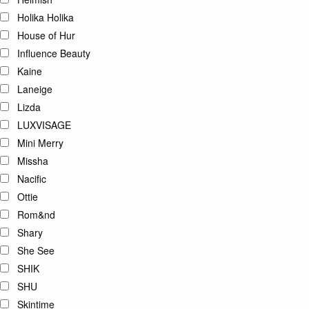
Holika Holika
House of Hur
Influence Beauty
Kaine
Laneige
Lizda
LUXVISAGE
Mini Merry
Missha
Nacific
Ottie
Rom&nd
Shary
She See
SHIK
SHU
Skintime