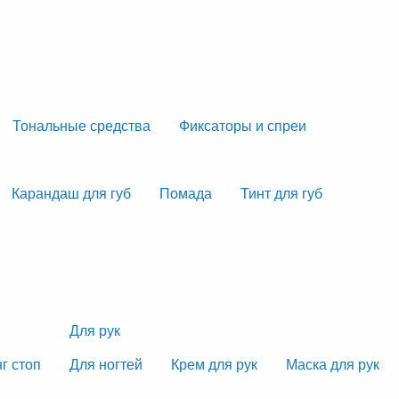
Тональные средства
Фиксаторы и спреи
Карандаш для губ
Помада
Тинт для губ
Для рук
г стоп
Для ногтей
Крем для рук
Маска для рук