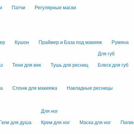
и
Патчи
Регулярные маски
тер
Кушон
Праймер и База под макияж
Румяна
Для губ
аз
Тени для век
Тушь для ресниц
Блеск для губ
жа
Спонж для макияжа
Накладные ресницы
Для ног
Гели для душа
Крем для ног
Маска для ног
Пилин