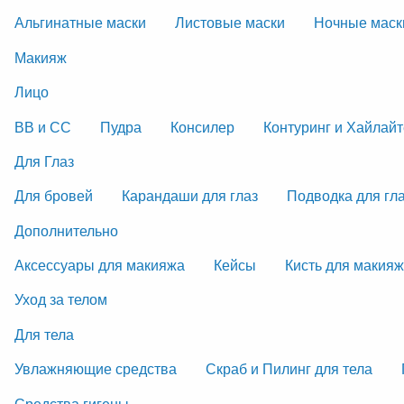
Альгинатные маски
Листовые маски
Ночные маск
Макияж
Лицо
ВВ и СС
Пудра
Консилер
Контуринг и Хайлай
Для Глаз
Для бровей
Карандаши для глаз
Подводка для гл
Дополнительно
Аксессуары для макияжа
Кейсы
Кисть для макия
Уход за телом
Для тела
Увлажняющие средства
Скраб и Пилинг для тела
Средства гигены