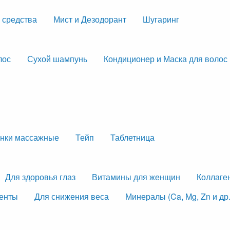
 средства
Мист и Дезодорант
Шугаринг
лос
Сухой шампунь
Кондиционер и Маска для волос
нки массажные
Тейп
Таблетница
Для здоровья глаз
Витамины для женщин
Коллаге
менты
Для снижения веса
Минералы (Ca, Mg, Zn и др.