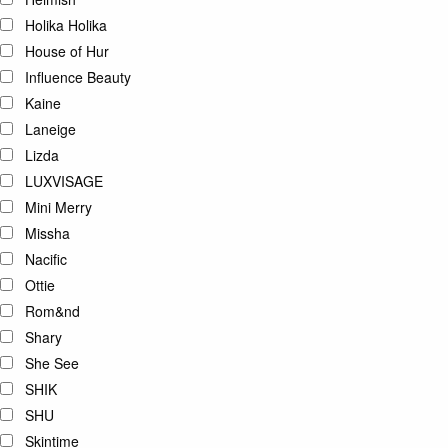
Holika Holika
House of Hur
Influence Beauty
Kaine
Laneige
Lizda
LUXVISAGE
Mini Merry
Missha
Nacific
Ottie
Rom&nd
Shary
She See
SHIK
SHU
Skintime