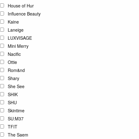
House of Hur
Influence Beauty
Kaine
Laneige
LUXVISAGE
Mini Merry
Nacific
Ottie
Rom&nd
Shary
She See
SHIK
SHU
Skintime
SU:M37
TFIT
The Saem