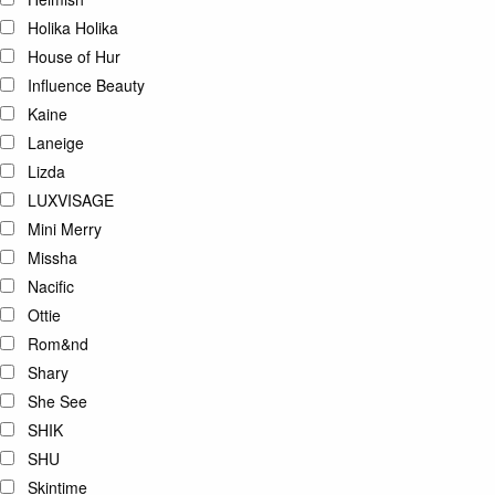
Holika Holika
House of Hur
Influence Beauty
Kaine
Laneige
Lizda
LUXVISAGE
Mini Merry
Missha
Nacific
Ottie
Rom&nd
Shary
She See
SHIK
SHU
Skintime