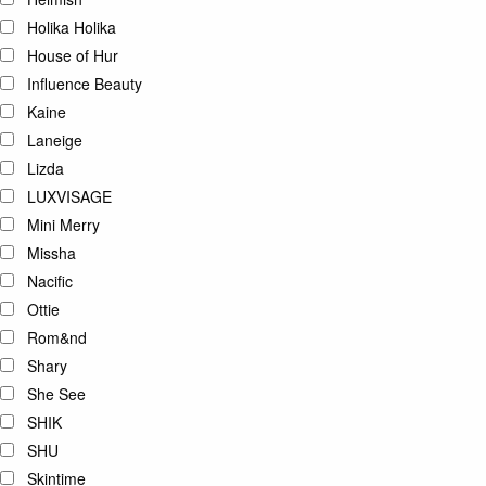
Holika Holika
House of Hur
Influence Beauty
Kaine
Laneige
Lizda
LUXVISAGE
Mini Merry
Missha
Nacific
Ottie
Rom&nd
Shary
She See
SHIK
SHU
Skintime